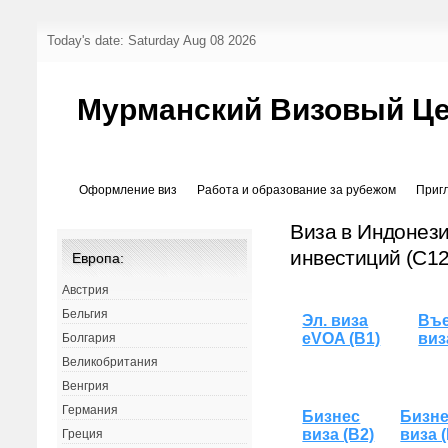
Today's date: Saturday Aug 08 2026
Мурманский Визовый Ц
Оформление виз
Работа и образование за рубежом
Приг
Виза в Индонез
инвестиций (C12
Европа:
Австрия
Бельгия
Эл. виза
Въе
eVOA (B1)
виз
Болгария
Великобритания
Венгрия
Германия
Бизнес
Бизн
виза (B2)
виза 
Греция