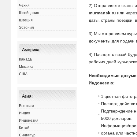
2) Отправляете сканы 
Чехия
murmansk.ru
или через
Швейцария
даты, страны поездки, 
Швеция
Эстония
3) Мы отправляем курь
документы для подачи в
Америка:
4) Паспорт с визой буд
Канада
рабочих дней курьерск
Мексика
США
Необходимые докуме
Индонезию:
Азия:
1 цветная фотог
Паспорт, действи
Вьетнам
Подтверждение н
Индия
5000 долларов.
Индонезия
Информация/приг
Китай
органа или част
Сингапур