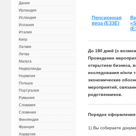
Дания
Ирландия
Пенсионная
В
Исландия
виза (Е33Е)
«
Испания
(Е
Италия
Кипр
Латвия
До 180 дней (с возмо
Литва
Проведение мероприя
Мальта
открытием бизнеса, 
Нидерланды
исследования и/или т
Норвегия
экономические обосн
Польша
мероприятий, связан
Португалия
родственников.
Румыния
Словакия
Словения
Порядок оформления
Финляндия
Франция
1) Вы собираете докуме
Хорватия