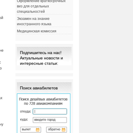
Оформление краткосрочных
виз для отдельных
специальностей
ой
Экзамен на знание
иностранного языка
Медицинская комиссия
не
Подпишитесь на нас!
Актуальные новости и
с
интересные статьи:
о
Поиск авиабилетов
ах
ну