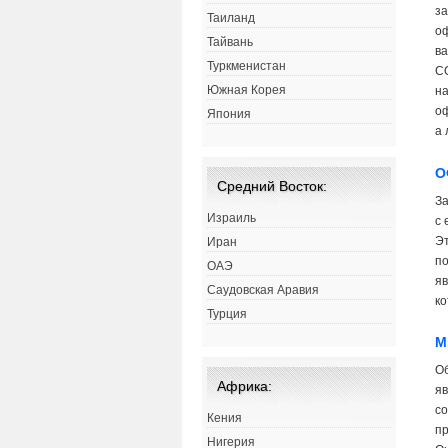
за
Таиланд
оф
Тайвань
ва
Туркменистан
CO
Южная Корея
на
оф
Япония
а 
О
Средний Восток:
За
Израиль
с 
Эт
Иран
по
ОАЭ
яв
Саудовская Аравия
ко
Турция
М
О
Африка:
яв
со
Кения
пр
Нигерия