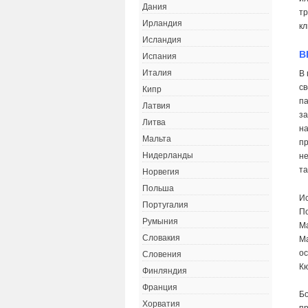
Дания
тр
Ирландия
кл
Исландия
В
Испания
Италия
В 
св
Кипр
па
Латвия
за
Литва
на
Мальта
пр
Нидерланды
не
та
Норвегия
Польша
Ис
Португалия
По
Румыния
Ма
Словакия
Ма
ос
Словения
Кю
Финляндия
Франция
Б
Хорватия