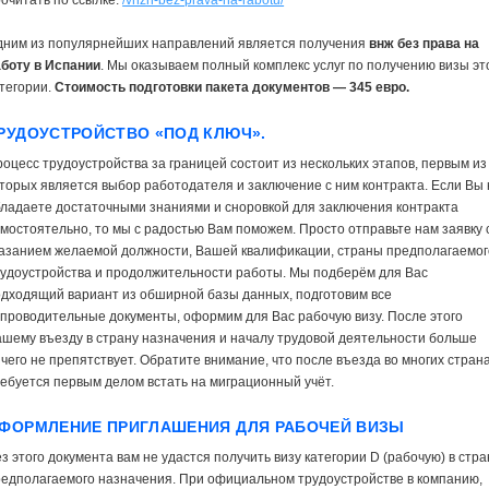
очитать по ссылке:
/vnzh-bez-prava-na-rabotu/
дним из популярнейших направлений является получения
внж без права на
аботу в Испании
. Мы оказываем полный комплекс услуг по получению визы эт
тегории.
Стоимость подготовки пакета документов — 345 евро.
РУДОУСТРОЙСТВО «ПОД КЛЮЧ».
оцесс трудоустройства за границей состоит из нескольких этапов, первым из
торых является выбор работодателя и заключение с ним контракта. Если Вы 
ладаете достаточными знаниями и сноровкой для заключения контракта
мостоятельно, то мы с радостью Вам поможем. Просто отправьте нам заявку 
казанием желаемой должности, Вашей квалификации, страны предполагаемог
удоустройства и продолжительности работы. Мы подберём для Вас
дходящий вариант из обширной базы данных, подготовим все
проводительные документы, оформим для Вас рабочую визу. После этого
шему въезду в страну назначения и началу трудовой деятельности больше
чего не препятствует. Обратите внимание, что после въезда во многих стран
ебуется первым делом встать на миграционный учёт.
ФОРМЛЕНИЕ ПРИГЛАШЕНИЯ ДЛЯ РАБОЧЕЙ ВИЗЫ
з этого документа вам не удастся получить визу категории D (рабочую) в стра
едполагаемого назначения. При официальном трудоустройстве в компанию,