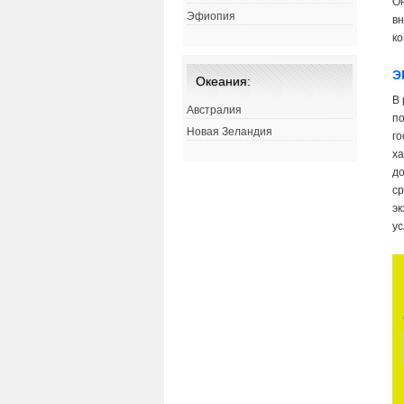
Он
Эфиопия
в
ко
Э
Океания:
В 
Австралия
по
Новая Зеландия
го
ха
д
ср
эк
ус