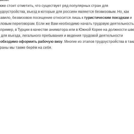
кже стоит отметить, что существует ряд популярных стран для
удоустройства, въезд в которые для россиян является безвизовым. Но, как
авило, безвизовое посещение относится лишь к
туристическим поездкам
и
ловым переговорам. Если же Вам необходимо начать трудовую деятельность
пример, в Турции в качестве аниматора или в Южной Корее на должности шве
 для въезда, легального пребывания и ведения трудовой деятельности
еобходимо оформить рабочую визу
. Многие из этапов трудоустройства в так
раны мы также берём на себя.