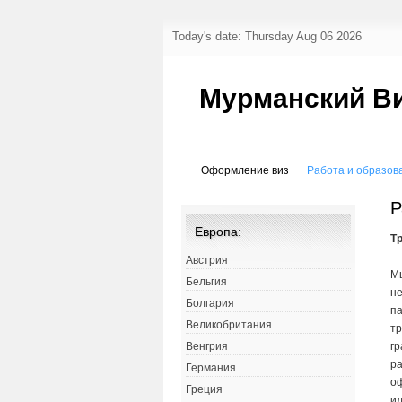
Today's date: Thursday Aug 06 2026
Мурманский В
Оформление виз
Работа и образов
Р
Европа:
Т
Австрия
М
Бельгия
н
Болгария
па
Великобритания
тр
г
Венгрия
ра
Германия
о
Греция
и