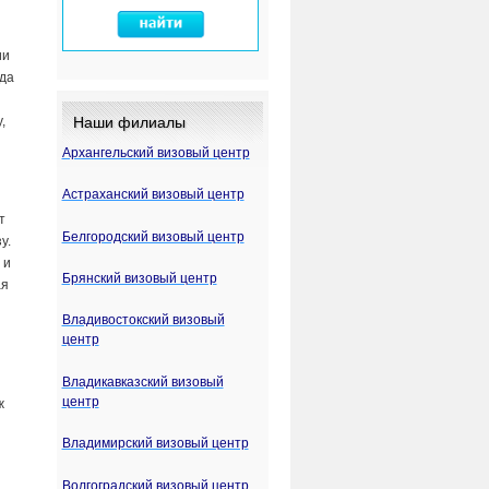
ии
зда
и
Наши филиалы
,
Архангельский визовый центр
Астраханский визовый центр
т
Белгородский визовый центр
у.
 и
Брянский визовый центр
ая
Владивостокский визовый
центр
Владикавказский визовый
центр
ж
Владимирский визовый центр
Волгоградский визовый центр