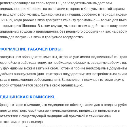
регистрированную на территории ЕС, работодатель сам выдаст вам
ициальное приглашение, на основании которого в Консульстве этой страны
м выдадут рабочую визу. Однако, часты ситуации, особенно в период пандем
VID-19, когда рабочая виза требуется клиенту формально — только для въе
 территорию Шенгена. В таком случае, мы оказываем содействие в получени
ициальных трудовых приглашений, без реального оформления вас на работу
лишь для получения визы в требуемое государство.
ФОРМЛЕНИЕ РАБОЧЕЙ ВИЗЫ.
частую к нам обращаются клиенты, которые уже имеют подписанный контрак
европейским работодателем, но необходимо оформить въездную рабочую виз
у функцию мы можем взять на себя. Готовим прочие необходимые документы
даём их в консульство (для некоторых государств может потребоваться личн
ка для прохождения собеседования). Затем клиент получает готовую визу, с
торой отправляется работать в свою организацию.
ЕДИЦИНСКАЯ КОМИССИЯ.
бращаем ваше внимание, что медицинское обследование для выезда за рубе
ляется неотъемлемой частью иммиграционного процесса и проводится в
ответствии с существующей медицинской практикой и техническими
отоколами страны въезда.