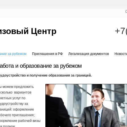
+7
изовый Центр
ание за рубежом
Приглашения в РФ
Легализация документов
Новост
абота и образование за рубежом
рудоустройство и получение образования за границей.
ы можем предложить
есколько вариантов
кетных услуг по
удоустройству за
раницей: оформление
бочего приглашения;
формление рабочей визы
ли полное