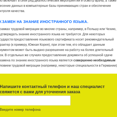
о включает в себя ряд диагностических мероприятий и осмотр врача, а также
несение данных в компьютерные базы принимающих стран и обеспечение
нтроля качества.
КЗАМЕН НА ЗНАНИЕ ИНОСТРАННОГО ЯЗЫКА.
рамках трудовой миграции во многие страны, например, в Польшу или Чехию,
дтверждать знание иностранного языка не требуется. Для некоторых
сударств предоставление языкового сертификата носит рекомендательный
рактер (к примеру, Южная Корея), при этом тем, кто обладает данным
окументом может быть выдано разрешение на работу на более длительный
ок. В отдельных же случаях предоставление документа об успешной сдаче
замена по знанию иностранного языка является
совершенно необходимым
ловием трудовой миграции (например, некоторые специальности в Германии)
Напишите контактный телефон и наш специалист
свяжется с вами для уточнения заказа
Введите номер телефона