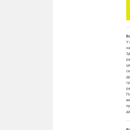
В
У 
на
Зд
ра
ц
се
др
тр
ра
П
ви
пр
да
В