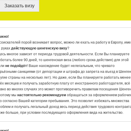
Заказать визу
ажно!
соискателей порой возникает вопрос, можно ли ехать на работу в Европу, им
 руках
действующую шенгенскую визу
?
есь многое зависит от периода трудовой деятельности. Если Вы планируете
ботать более 90 дней, то шенгенская виза (любого срока действия) для этой
ели
не подойдёт
! Ваше нахождение будет нелегальным, что чревато
рьёзными санкциями (от депортации и штрафа до запрета на въезд в Шенген
угие страны на несколько лет). Но даже, если Вы планируете работать менее
ёх месяцев и получать заработную плату от иностранного работодателя, всё
вно во многих случаях это может противоречить правилам посещения Шенген
оэтому мы
настоятельно рекомендуем
обращаться за оформлением рабочи
з согласно Вашей категории пребывания. Это позволит избежать множества
облем и получать легальный доход весь период действия трудового контракт
же больше, при условии последующего оформления вида на жительство.
ажно!