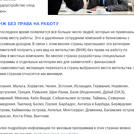
удоустройство «под
юч».
НЖ БЕЗ ПРАВА НА РАБОТУ
последнее время появляется всё больше число людей, которые не привязаны
оему месту работы. Это и удалённые сотрудники компаний и бизнесмены с
ссивным доходом. В связи с этим многие страны приглашают эти категории
явителей получить у них вид на жительство (ВНЖ) без права на работу по
йму в местных компаниях. Во многих странах разработаны специальные
ограммы и отдельные категории виз для заявителей с финансовой
зависимостью, желающих переехать в страну выбранного места жительства. 
ким странам относятся как минимум:
пания, Мальта, Хорватия, Чехия, Эстония, Исландия, Германия, Норвегия,
ртугалия, Греция, Румыния, Шри-Ланка, Бали (Индонезия), Дубай (ОАЭ),
врикий, Мексика, Кабо-Верде, Сейшельские острова, Тайвань, Северная
кедония, Таиланд, Белиз, Грузия, Барбадос, Антигуа и Барбуда, Бермудские
трова, Каймановы острова, Ангилья, Монтсеррат, Доминика, Багамские остров
расао, Коста-Рика, Вьетнам.
олее подробную информацию по визовым программам в этих странах можно