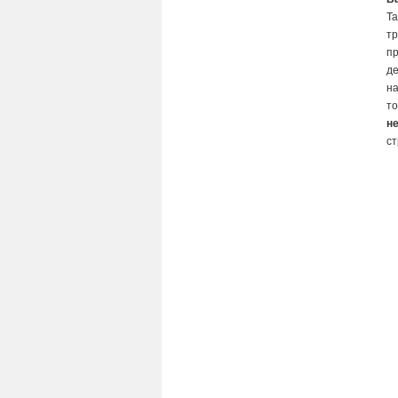
Та
тр
пр
де
на
то
н
ст