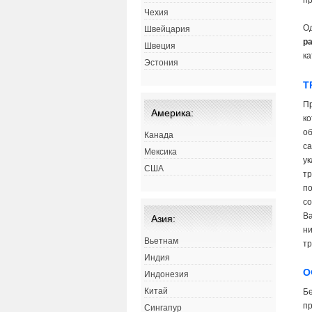
пр
Чехия
О
Швейцария
р
Швеция
ка
Эстония
Т
Пр
Америка:
ко
об
Канада
са
Мексика
у
США
тр
по
со
Ва
Азия:
ни
Вьетнам
тр
Индия
О
Индонезия
Китай
Бе
пр
Сингапур