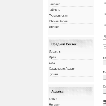
Таиланд
Тайвань
Туркменистан
Южная Корея
Япония
Средний Восток:
Израиль
Иран
Г
ОАЭ
Саудовская Аравия
Г
Турция
С
Африка:
Кения
П
Нигерия