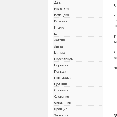
Дания
1)
Ирландия
Исландия
2)
m
Испания
по
Италия
Кипр
3)
Латвия
ку
Литва
4)
Мальта
ку
Нидерланды
Норвегия
Н
Польша
Португалия
Румыния
Словакия
Словения
Финляндия
Франция
Д
Хорватия