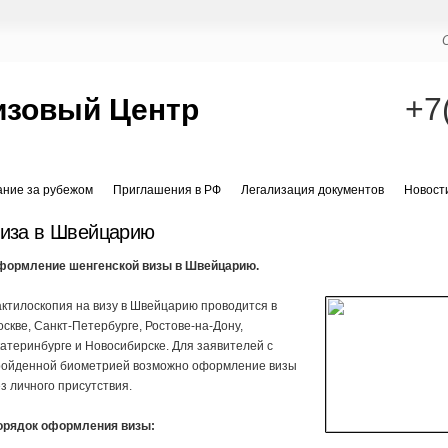
+7
изовый Центр
ание за рубежом
Приглашения в РФ
Легализация документов
Новост
иза в Швейцарию
формление шенгенской визы в Швейцарию.
ктилоскопия на визу в Швейцарию проводится в
скве, Санкт-Петербурге, Ростове-на-Дону,
атеринбурге и Новосибирске. Для заявителей с
ройденной биометрией возможно оформление визы
з личного присутствия.
орядок оформления визы: