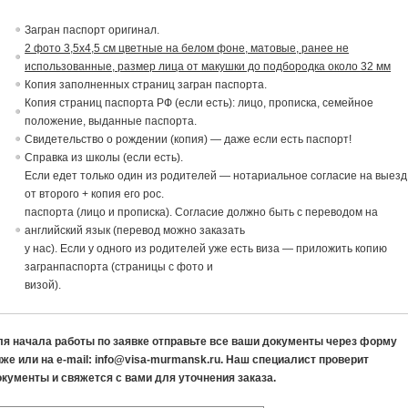
Загран паспорт ориги
на
л.
2 фото 3,5х4,5 см цветные на белом фоне, матовые, ранее не
использованные, размер лица от макушки до подбородка около 32 мм
Копия заполненных страниц загран паспорта.
Копия страниц паспорта РФ (если есть): лицо, прописка, семейное
положение,
в
ыданные паспорта.
Св
идетельст
в
о о рождении (копия) — даже если есть паспорт!
Спра
в
ка из школы (если есть).
Если едет только один из родителей — нотариальное согласие на выезд
от второго + копия его рос.
паспорта (лицо и прописка). Согласие должно быть с переводом на
английский язык (перевод можно заказать
у нас). Если у одного из родителей уже есть виза — приложить копию
загранпаспорта (страницы с фото и
визой).
ля начала работы по заявке отправьте все ваши документы через форму
же или на e-mail: info@visa-murmansk.ru. Наш специалист проверит
окументы и свяжется с вами для уточнения заказа.