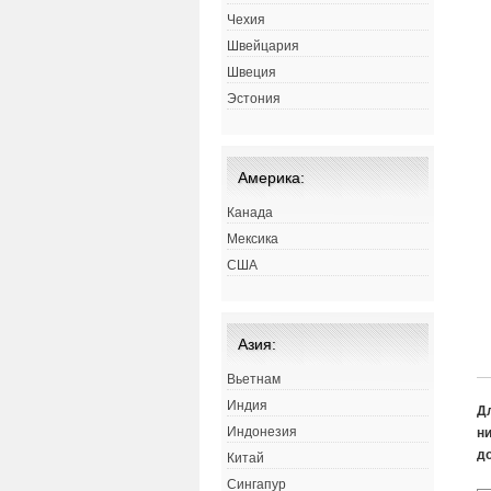
Чехия
Швейцария
Швеция
Эстония
Америка:
Канада
Мексика
США
Азия:
Вьетнам
Индия
Д
Индонезия
ни
д
Китай
Сингапур