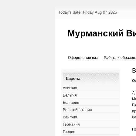
Today's date: Friday Aug 07 2026
Мурманский В
Оформление виз
Работа и образов
В
Европа:
О
Австрия
Да
Бельгия
Мо
Болгария
Ек
Великобритания
п
бе
Венгрия
Германия
П
Греция