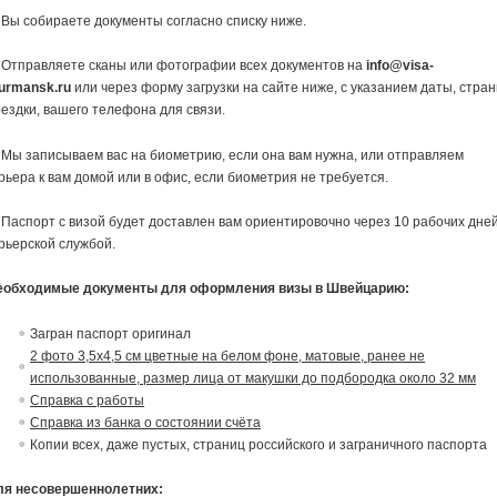
 Вы собираете документы согласно списку ниже.
 Отправляете сканы или фотографии всех документов на
info@visa-
urmansk.ru
или через форму загрузки на сайте ниже, с указанием даты, стра
ездки, вашего телефона для связи.
 Мы записываем вас на биометрию, если она вам нужна, или отправляем
рьера к вам домой или в офис, если биометрия не требуется.
 Паспорт с визой будет доставлен вам ориентировочно через 10 рабочих дне
рьерской службой.
еобходимые документы для оформления визы в Швейцарию:
Загран паспорт оригинал
2 фото 3,5х4,5 см цветные на белом фоне, матовые, ранее не
использованные, размер лица от макушки до подбородка около 32 мм
Справка с работы
Справка из банка о состоянии счёта
Копии всех, даже пустых, страниц российского и заграничного паспорта
ля несовершеннолетних: