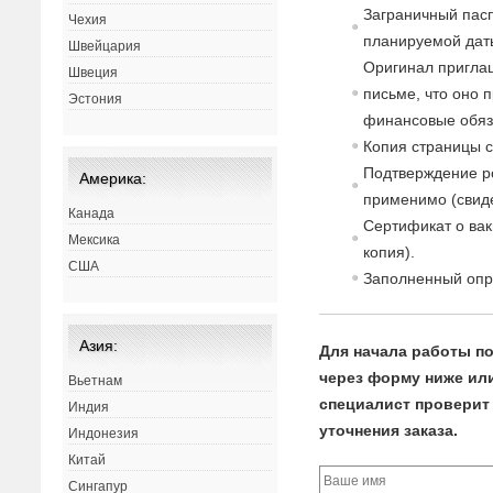
Заграничный пасп
Чехия
планируемой дат
Швейцария
Оригинал пригла
Швеция
письме, что оно 
Эстония
финансовые обяз
Копия страницы 
Подтверждение р
Америка:
применимо (свиде
Канада
Сертификат о вак
Мексика
копия).
США
Заполненный опр
Азия:
Для начала работы по
через форму ниже или
Вьетнам
специалист проверит 
Индия
уточнения заказа.
Индонезия
Китай
Сингапур