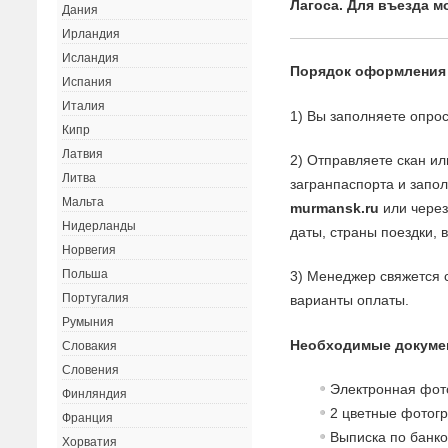
Лагоса. Для въезда м
Дания
Ирландия
Исландия
Порядок оформления
Испания
Италия
1) Вы заполняете опрос
Кипр
Латвия
2) Отправляете скан и
Литва
загранпаспорта и запо
Мальта
murmansk.ru
или через
Нидерланды
даты, страны поездки, 
Норвегия
Польша
3) Менеджер свяжется с
Португалия
варианты оплаты.
Румыния
Необходимые докумен
Словакия
Словения
Электронная фот
Финляндия
2 цветные фотогр
Франция
Выписка по банко
Хорватия