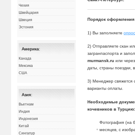
Чехия
Швейцария
Порядок оформления
Швеция
Эстония
1) Вы заполняете
опрос
2) Отправляете скан и
Америка:
загранпаспорта и запо
Канада
murmansk.ru
или через
Мексика
даты, страны поездки, 
США
3) Менеджер свяжется с
варианты оплаты.
Азия:
Необходимые докуме
Вьетнам
кочевников в Турцию
Индия
Индонезия
Фотография (на 
Китай
месяцев, с изобр
Сингапур