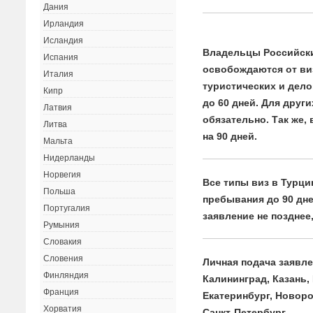
Дания
Ирландия
Исландия
Владельцы Российск
Испания
освобождаются от ви
Италия
туристических и дел
Кипр
до 60 дней. Для друг
Латвия
обязательно. Так же,
Литва
на 90 дней.
Мальта
Нидерланды
Норвегия
Все типы виз в Турц
Польша
пребывания до 90 дне
Португалия
заявление не позднее,
Румыния
Словакия
Словения
Личная подача заявле
Финляндия
Калининград, Казань,
Франция
Екатеринбург, Новоро
Хорватия
Санкт-Петербург.