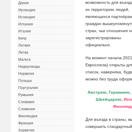
возможность для въезд
Дания
их территорию людей,
Ирландия
являющихся партнёра
Исландия
граждан вышеупомянут
Испания
стран, чьи отношения н
Италия
зарегистрированы
Кипр
официально.
Латвия
Литва
На момент начала 2021
Мальта
Евросоюза) открыты дл
Нидерланды
список, наверняка, буд
Норвегия
можно без труда оформ
Польша
Португалия
Австрию, Германию,
Румыния
Швейцарию,
Исп
Словакия
Финлянд
Словения
Финляндия
Для въезда в страны, 
Франция
совершить стандартный
Хорватия