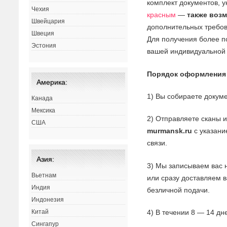
комплект документов, 
Чехия
красным
—
также воз
Швейцария
дополнительных требов
Швеция
Для получения более 
Эстония
вашей индивидуальной
Порядок оформления
Америка:
1) Вы собираете докуме
Канада
Мексика
2) Отправляете сканы 
США
murmansk.ru
с указани
связи.
Азия:
3) Мы записываем вас 
Вьетнам
или сразу доставляем в
Индия
безличной подачи.
Индонезия
4) В течении 8 — 14 дн
Китай
Сингапур