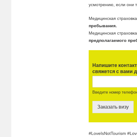
усмотрению, если они т
Медицинская страховк
пребывания.
Медицинская страховка
предполагаемого пре
Напишите контак
свяжется с вами д
Введите номер телефо
Заказать визу
#LoveIsNotTourism #Love