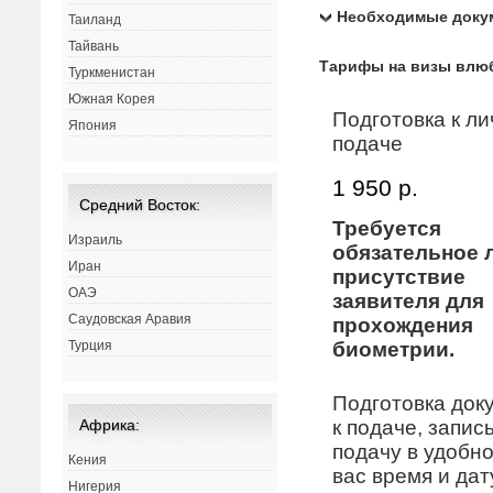
Необходимые доку
Таиланд
Тайвань
Тарифы на визы влю
Туркменистан
Южная Корея
Подготовка к л
Япония
подаче
1 950 р.
Средний Восток:
Требуется
Израиль
обязательное 
Иран
присутствие
ОАЭ
заявителя для
Саудовская Аравия
прохождения
биометрии.
Турция
Подготовка док
к подаче, запис
Африка:
подачу в удобн
Кения
вас время и дат
Нигерия