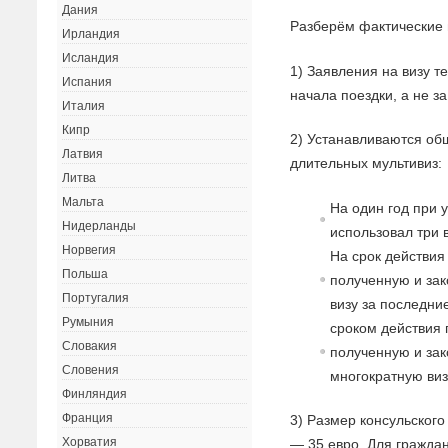
Дания
Разберём фактические
Ирландия
Исландия
1) Заявления на визу т
Испания
начала поездки, а не з
Италия
Кипр
2) Устанавливаются об
Латвия
длительных мультивиз:
Литва
Мальта
На один год при 
Нидерланды
использовал три 
Норвегия
На срок действия 
Польша
полученную и за
Португалия
визу за последние
Румыния
сроком действия 
Словакия
полученную и за
Словения
многократную виз
Финляндия
Франция
3) Размер консульског
Хорватия
— 35 евро. Для граждан