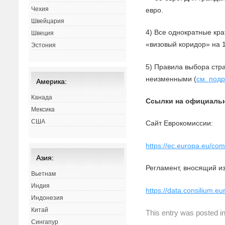
Чехия
евро.
Швейцария
4) Все однократные кр
Швеция
«визовый коридор» на 
Эстония
5) Правила выбора стр
неизменными (
см. под
Америка:
Канада
Ссылки на официальн
Мексика
США
Сайт Еврокомиссии:
https://ec.europa.eu/c
Азия:
Регламент, вносящий и
Вьетнам
Индия
https://data.consilium.
Индонезия
Китай
This entry was posted i
Сингапур